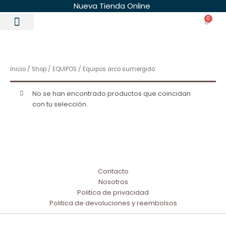
Ir
Nueva Tienda Online
al
0
Carri
contenido
Inicio
/
Shop
/
EQUIPOS
/ Equipos arco sumergido
No se han encontrado productos que coincidan
con tu selección.
Contacto
Nosotros
Politica de privacidad
Politica de devoluciones y reembolsos