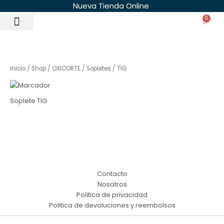
Ir
Nueva Tienda Online
al
0
Carri
contenido
Inicio
/
Shop
/
OXICORTE
/
Sopletes
/ TIG
Soplete TIG
Contacto
Nosotros
Politica de privacidad
Politica de devoluciones y reembolsos