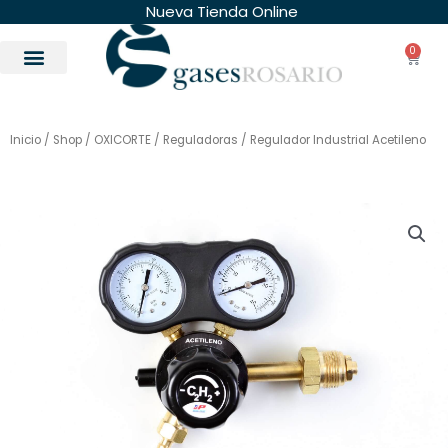
Ir
Nueva Tienda Online
al
0
contenido
Carri
Inicio
/
Shop
/
OXICORTE
/
Reguladoras
/ Regulador Industrial Acetileno