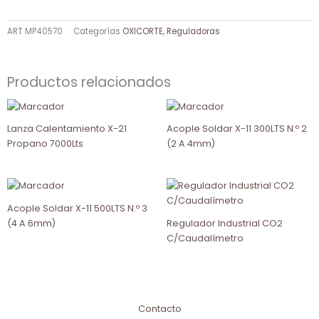
ART
MP40570
Categorías
OXICORTE
,
Reguladoras
Productos relacionados
Lanza Calentamiento X-21
Acople Soldar X-11 300LTS N.º 2
Propano 7000Lts
(2 A 4mm)
Acople Soldar X-11 500LTS N.º 3
(4 A 6mm)
Regulador Industrial CO2
C/Caudalímetro
Contacto