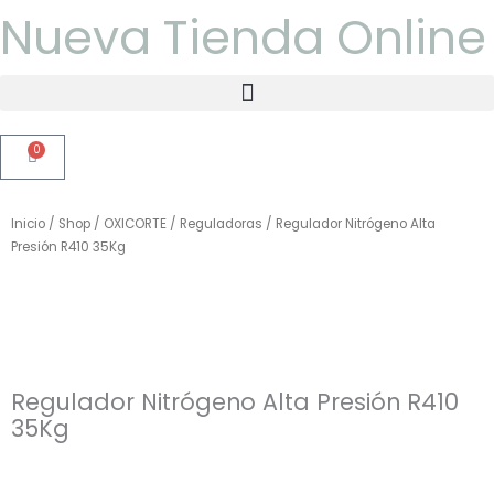
Ir
Nueva Tienda Onlin
al
contenido
0
Carrito
Inicio
/
Shop
/
OXICORTE
/
Reguladoras
/ Regulador Nitrógeno Alta
Presión R410 35Kg
Regulador Nitrógeno Alta Presión R410
35Kg