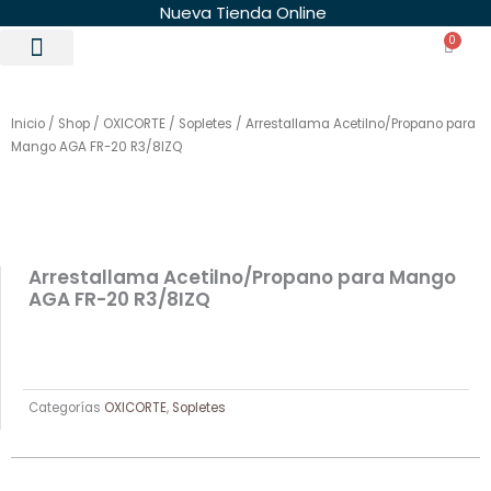
Ir
Nueva Tienda Online
al
0
Carri
contenido
Inicio
/
Shop
/
OXICORTE
/
Sopletes
/ Arrestallama Acetilno/Propano para
Mango AGA FR-20 R3/8IZQ
Arrestallama Acetilno/Propano para Mango
AGA FR-20 R3/8IZQ
Categorías
OXICORTE
,
Sopletes